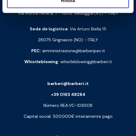
Rifiuta
Cod. NIPC: 00252070024
Via Monte Fenera, 7 - 13018 Valduggia (VC) - ITALY
Sede de logística:
Via Arturo Biella 15
28075 Grignasco (NO) - ITALY
PEC:
amministrazione@barberipec.it
Whistleblowing:
whistleblowing@barberi.it
barberi@barberi.it
+39 0163 48284
Número REA:VC-109508
Capital social: 500.000€ inteiramente pago