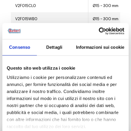
V2F015CL0
Ø15 - 300 mm
V2F015WB0
Ø15 - 300 mm
V2F015BM0
Ø15 - 300 mm
Consenso
Dettagli
Informazioni sui cookie
Descrição
Questo sito web utilizza i cookie
Utilizziamo i cookie per personalizzare contenuti ed
annunci, per fornire funzionalità dei social media e per
Documentação
analizzare il nostro traffico. Condividiamo inoltre
informazioni sul modo in cui utilizzi il nostro sito con i
nostri partner che si occupano di analisi dei dati web,
Produtos alternativos
pubblicità e social media, i quali potrebbero combinarle
con altre informazioni che hai fornito loro o che hanno
raccolto dal tuo utilizzo dei loro servizi.