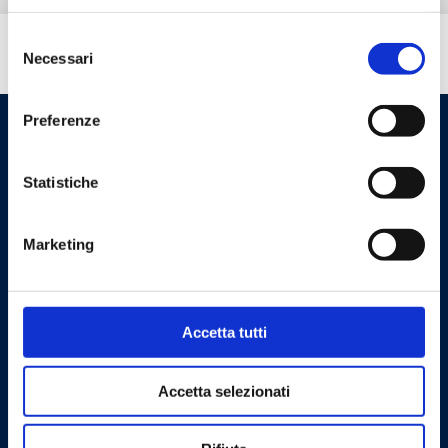
Selezione
Tem necessidade de ajuda?
Necessari
del
consenso
Preferenze
Statistiche
Marketing
Cookie Policy
Privacy Policy
Accetta tutti
Contacte-nos
Accetta selezionati
Barberi Rubinetterie Industriali S.r.l. a socio unico