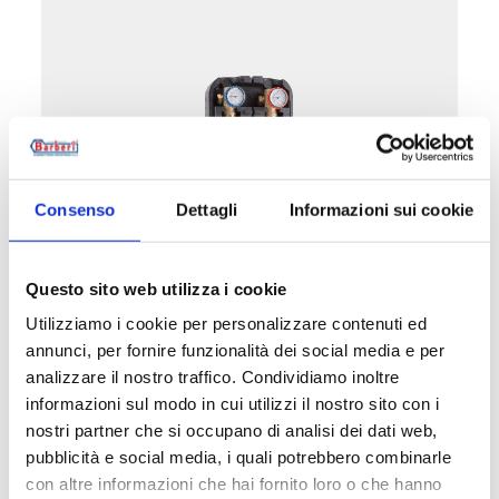
Consenso
Dettagli
Informazioni sui cookie
03G.DN25-05G.DN25
Questo sito web utilizza i cookie
Utilizziamo i cookie per personalizzare contenuti ed
Grupo motorizável DN 25
annunci, per fornire funzionalità dei social media e per
analizzare il nostro traffico. Condividiamo inoltre
Temperatura máxima de exercício
: 90 °C.
informazioni sul modo in cui utilizzi il nostro sito con i
Entre-eixo das uniões
: 125 mm.
Coeficiente de fluxo Kv referente apenas à
nostri partner che si occupano di analisi dei dati web,
válvula misturadora.
pubblicità e social media, i quali potrebbero combinarle
Pressão máxima de exercício
: 10 bar
con altre informazioni che hai fornito loro o che hanno