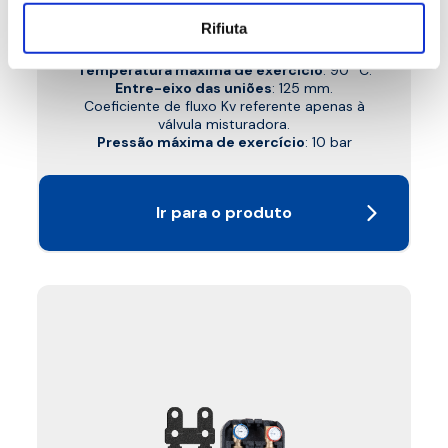
Grupo motorizável DN 25
Rifiuta
Temperatura máxima de exercício
: 90 °C.
Entre-eixo das uniões
: 125 mm.
Coeficiente de fluxo Kv referente apenas à
válvula misturadora.
Pressão máxima de exercício
: 10 bar
Ir para o produto