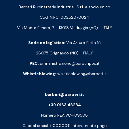
Barberi Rubinetterie Industriali S.r.l. a socio unico
Cod. NIPC: 00252070024
Via Monte Fenera, 7 - 13018 Valduggia (VC) - ITALY
Sede de logística:
Via Arturo Biella 15
28075 Grignasco (NO) - ITALY
PEC:
amministrazione@barberipec.it
Whistleblowing:
whistleblowing@barberi.it
barberi@barberi.it
+39 0163 48284
Número REA:VC-109508
Capital social: 500.000€ inteiramente pago