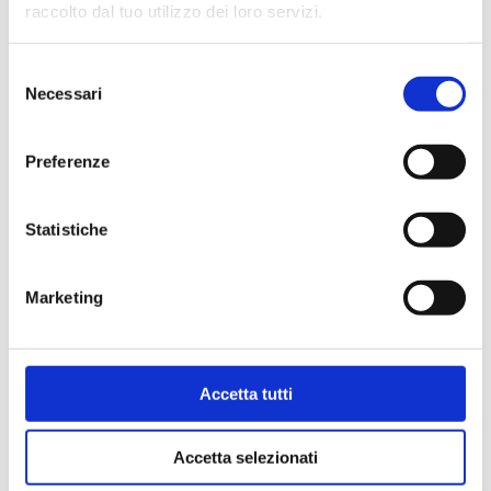
raccolto dal tuo utilizzo dei loro servizi.
Ir para o produto
Selezione
Necessari
del
consenso
Preferenze
Statistiche
Marketing
Accetta tutti
33G.DN25-35G.DN25
Accetta selezionati