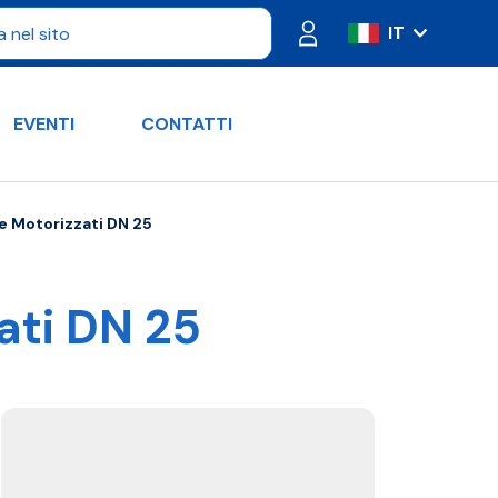
IT
ES
FR
EVENTI
CONTATTI
PT
DE
RU
e Motorizzati DN 25
EN
ati DN 25