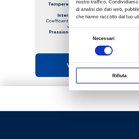
nostro traffico. Condividiamo 
Temperatura massima di esercizio
:
di analisi dei dati web, pubbl
90 °C
Interasse attacchi
: 125 mm
che hanno raccolto dal tuo uti
Coefficiente di flusso Kv riferito alla sola
valvola miscelatrice
Selezione
Pressione massima di esercizio
: 10
bar
Necessari
del
consenso
Vai al prodotto
Rifiuta