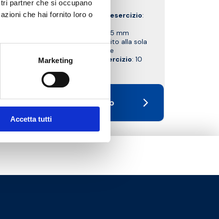
ostri partner che si occupano
azioni che hai fornito loro o
Temperatura massima di esercizio
:
90 °C
Interasse attacchi
: 125 mm
Coefficiente di flusso Kv riferito alla sola
valvola miscelatrice
Pressione massima di esercizio
: 10
Marketing
bar
Vai al prodotto
Accetta tutti