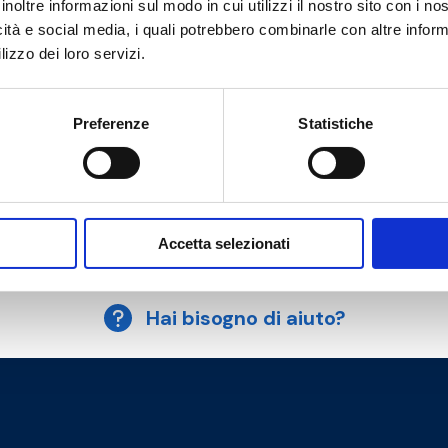
inoltre informazioni sul modo in cui utilizzi il nostro sito con i n
Temperatura massima di esercizio
:
icità e social media, i quali potrebbero combinarle con altre inform
90 °C
Interasse attacchi
: 125 mm
lizzo dei loro servizi.
Coefficiente di flusso Kv riferito alla sola
valvola miscelatrice
Pressione massima di esercizio
: 10
bar
Preferenze
Statistiche
Vai al prodotto
Accetta selezionati
Hai bisogno di aiuto?