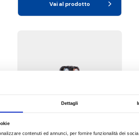
Vai al prodotto
Dettagli
33G.DN25-35G.DN25
ookie
Gruppo motorizzabile DN 25
nalizzare contenuti ed annunci, per fornire funzionalità dei socia