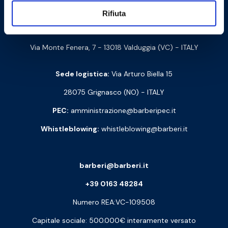
Barberi Rubinetterie Industriali S.r.l. a socio unico
Rifiuta
Cod. Fisc. e P. IVA: 00252070024
Via Monte Fenera, 7 - 13018 Valduggia (VC) - ITALY
Sede logistica:
Via Arturo Biella 15
28075 Grignasco (NO) - ITALY
PEC:
amministrazione@barberipec.it
Whistleblowing:
whistleblowing@barberi.it
barberi@barberi.it
+39 0163 48284
Numero REA:VC-109508
Capitale sociale: 500.000€ interamente versato