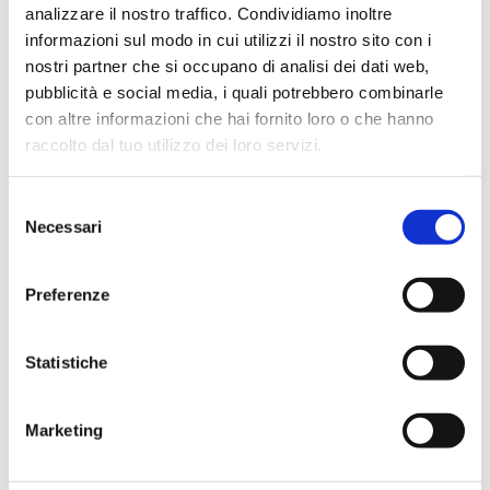
Temperatura máxima de exercício
: 95 °C.
analizzare il nostro traffico. Condividiamo inoltre
Rede tipo
: ver início do capítulo.
informazioni sul modo in cui utilizzi il nostro sito con i
Pressão máxima de exercício
: 16 bar
nostri partner che si occupano di analisi dei dati web,
pubblicità e social media, i quali potrebbero combinarle
con altre informazioni che hai fornito loro o che hanno
Ir para o produto
raccolto dal tuo utilizzo dei loro servizi.
Selezione
Necessari
del
consenso
Preferenze
Statistiche
Marketing