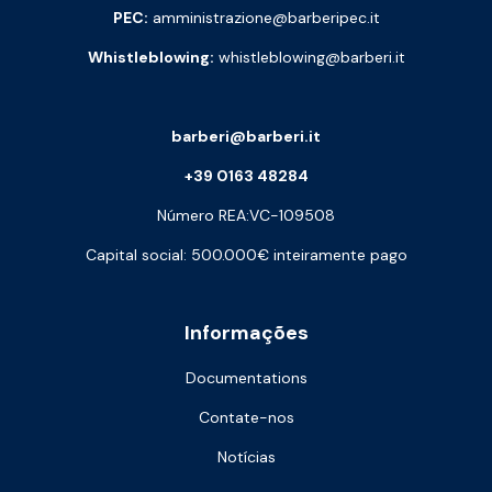
PEC:
amministrazione@barberipec.it
Whistleblowing:
whistleblowing@barberi.it
barberi@barberi.it
+39 0163 48284
Número REA:VC-109508
Capital social: 500.000€ inteiramente pago
Informações
Documentations
Contate-nos
Notícias