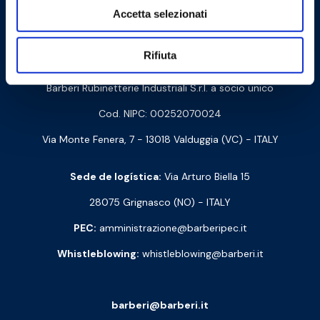
Cookie Policy
Privacy Policy
Accetta selezionati
Rifiuta
Contacte-nos
Barberi Rubinetterie Industriali S.r.l. a socio unico
Cod. NIPC: 00252070024
Via Monte Fenera, 7 - 13018 Valduggia (VC) - ITALY
Sede de logística:
Via Arturo Biella 15
28075 Grignasco (NO) - ITALY
PEC:
amministrazione@barberipec.it
Whistleblowing:
whistleblowing@barberi.it
barberi@barberi.it