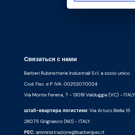
Связаться с нами
Barberi Rubinetterie Industriali S.r.l. a socio unico
Cod. Fisc. e P. IVA: 00252070024
Via Monte Fenera, 7 - 13018 Valduggia (VC) - ITALY
штаб-квартира логистики:
Via Arturo Biella 15
28075 Grignasco (NO) - ITALY
PEC:
amministrazione@barberipec.it