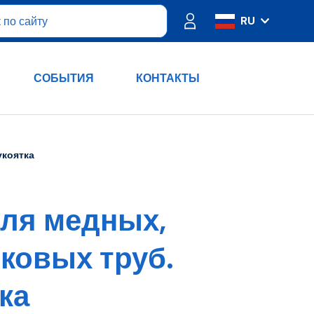
RU
IT
ES
СОБЫТИЯ
КОНТАКТЫ
FR
PT
DE
укоятка
EN
для медных,
ковых труб.
ка