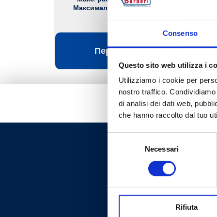
Максимальное рабочее давление
: 10
бар
Consenso
Перейти к изделию
Questo sito web utilizza i c
Utilizziamo i cookie per perso
nostro traffico. Condividiamo 
di analisi dei dati web, pubbl
che hanno raccolto dal tuo uti
Selezione
Necessari
del
consenso
Rifiuta