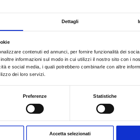
Максимальное рабочее давление
: 10
бар
Dettagli
Перейти к изделию
ookie
nalizzare contenuti ed annunci, per fornire funzionalità dei socia
inoltre informazioni sul modo in cui utilizzi il nostro sito con i n
Вам нужна помощь?
icità e social media, i quali potrebbero combinarle con altre inform
lizzo dei loro servizi.
Preferenze
Statistiche
Accetta selezionati