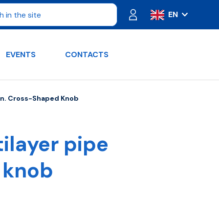
EN
IT
ES
EVENTS
CONTACTS
FR
PT
DE
ion. Cross-Shaped Knob
RU
ilayer pipe
 knob