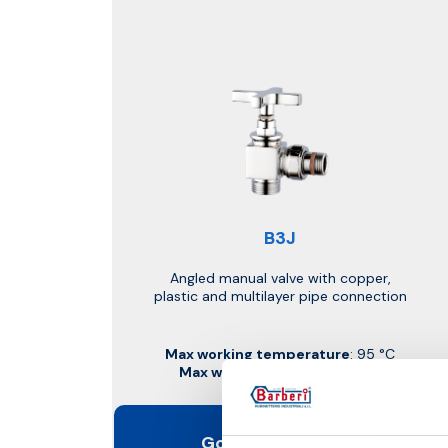
B3J
Angled manual valve with copper,
plastic and multilayer pipe connection
Max working temperature
: 95 °C
Max working pressure
: 10 bar
Go to the product