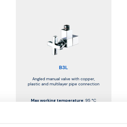
B3L
Angled manual valve with copper,
plastic and multilayer pipe connection
Max working temperature
: 95 °C
Max working pressure
: 10 bar
Go to the product