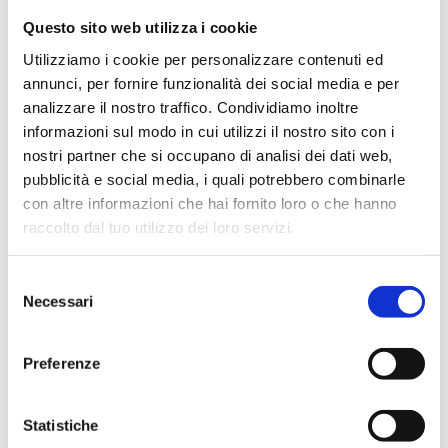
Questo sito web utilizza i cookie
Макс. рабочая температура
: 95 °C.
Максимальное рабочее давление
: 10 бар
Utilizziamo i cookie per personalizzare contenuti ed
annunci, per fornire funzionalità dei social media e per
analizzare il nostro traffico. Condividiamo inoltre
Перейти к изделию
informazioni sul modo in cui utilizzi il nostro sito con i
nostri partner che si occupano di analisi dei dati web,
pubblicità e social media, i quali potrebbero combinarle
con altre informazioni che hai fornito loro o che hanno
raccolto dal tuo utilizzo dei loro servizi.
Selezione
Necessari
del
consenso
Preferenze
Statistiche