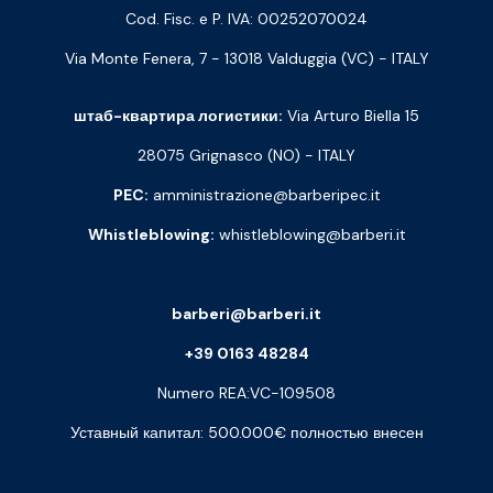
Cod. Fisc. e P. IVA: 00252070024
Via Monte Fenera, 7 - 13018 Valduggia (VC) - ITALY
штаб-квартира логистики:
Via Arturo Biella 15
28075 Grignasco (NO) - ITALY
PEC:
amministrazione@barberipec.it
Whistleblowing:
whistleblowing@barberi.it
barberi@barberi.it
+39 0163 48284
Numero REA:VC-109508
Уставный капитал: 500.000€ полностью внесен