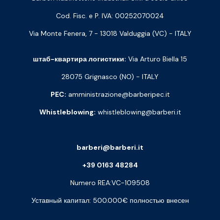
Cod. Fisc. e P. IVA: 00252070024
Via Monte Fenera, 7 - 13018 Valduggia (VC) - ITALY
штаб-квартира логистики:
Via Arturo Biella 15
28075 Grignasco (NO) - ITALY
PEC:
amministrazione@barberipec.it
Whistleblowing:
whistleblowing@barberi.it
barberi@barberi.it
+39 0163 48284
Numero REA:VC-109508
Уставный капитал: 500.000€ полностью внесен