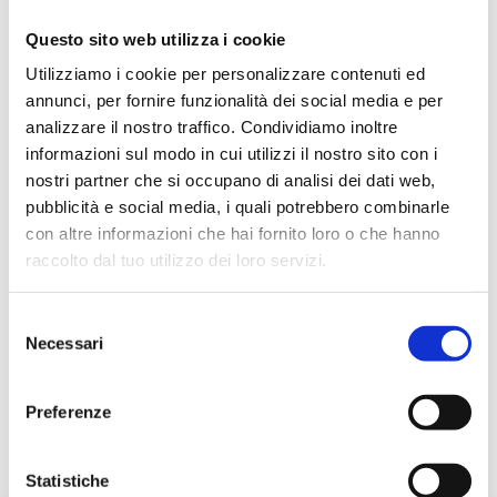
Questo sito web utilizza i cookie
Utilizziamo i cookie per personalizzare contenuti ed
annunci, per fornire funzionalità dei social media e per
Описание
analizzare il nostro traffico. Condividiamo inoltre
informazioni sul modo in cui utilizzi il nostro sito con i
nostri partner che si occupano di analisi dei dati web,
Документация
pubblicità e social media, i quali potrebbero combinarle
con altre informazioni che hai fornito loro o che hanno
raccolto dal tuo utilizzo dei loro servizi.
Дополнительные принадлежности
Selezione
Necessari
del
Альтернативная продукция
consenso
Preferenze
Запчасти
Statistiche