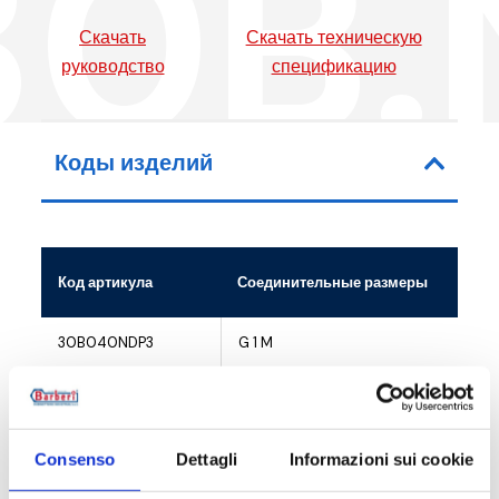
30B.
Скачать
Скачать техническую
руководство
спецификацию
Коды изделий
Код артикула
Соединительные размеры
30B040NDP3
G 1 M
30B040NDT3
G 1 M
30B040NDM3
G 1 M
Consenso
Dettagli
Informazioni sui cookie
30B040NDX3
G 1 M