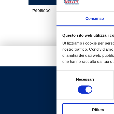
179015C00
G 1/2 M - G
Consenso
Questo sito web utilizza i c
Utilizziamo i cookie per perso
nostro traffico. Condividiamo 
di analisi dei dati web, pubbl
che hanno raccolto dal tuo uti
Selezione
Necessari
del
consenso
Rifiuta