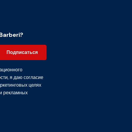
Barberi?
Подписаться
ационного
сти
, я даю согласие
ркетинговых целях
и рекламных