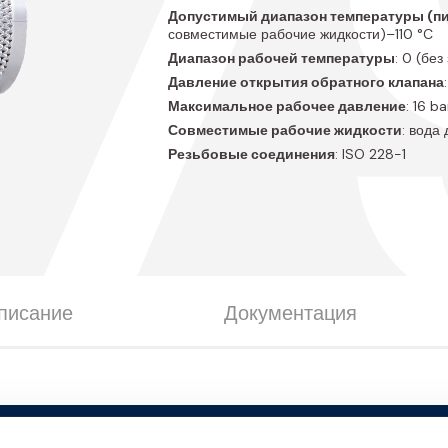
17
Допустимый диапазон температуры (пи
совместимые рабочие жидкости)–110 °C
Диапазон рабочей температуры
: 0 (бе
Давление открытия обратного клапана
Максимальное рабочее давление
: 16 ba
Совместимые рабочие жидкости
: вода
Резьбовые соединения
: ISO 228-1
писание
Документация
ельные размеры