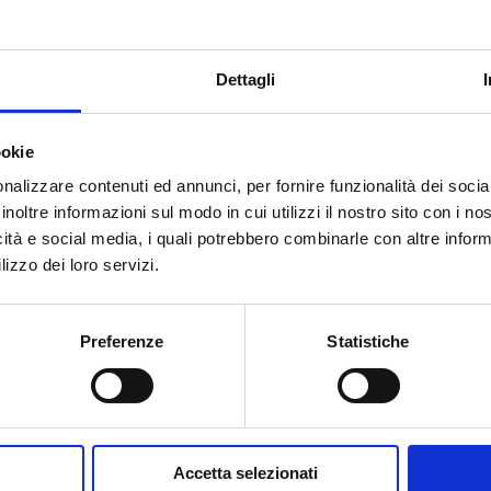
 1/2 F
-
Dettagli
ookie
nalizzare contenuti ed annunci, per fornire funzionalità dei socia
inoltre informazioni sul modo in cui utilizzi il nostro sito con i n
Вам нужна помощь?
icità e social media, i quali potrebbero combinarle con altre inform
lizzo dei loro servizi.
Preferenze
Statistiche
Accetta selezionati