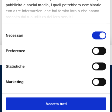
Documentazione
pubblicità e social media, i quali potrebbero combinarle
con altre informazioni che hai fornito loro o che hanno
raccolto dal tuo utilizzo dei loro servizi.
Prodotti alternativi
Selezione
Necessari
del
consenso
Preferenze
Hai bisogno di aiuto?
Statistiche
Marketing
Accetta tutti