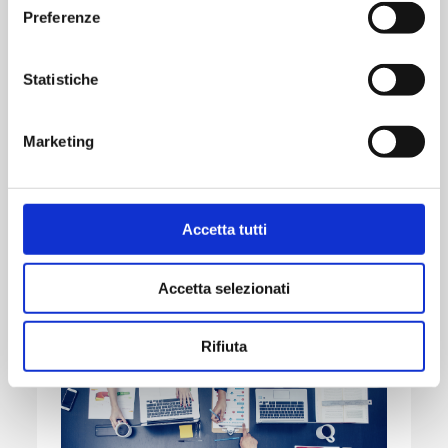
pubblicitarie inviate via mezzi automatizzati)
Preferenze
Statistiche
Marketing
Accetta tutti
Lavora con noi
Accetta selezionati
Inviaci il tuo CV, lo esamineremo con attenzione!
Rifiuta