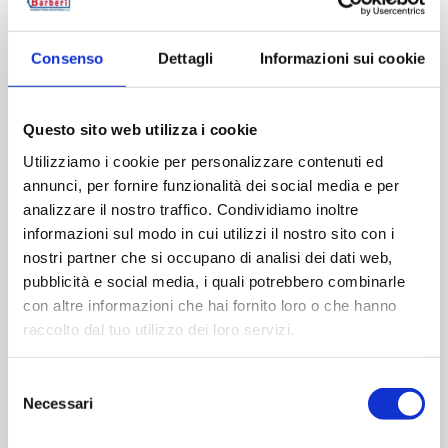
Telefono (opzionale)
Consenso
Dettagli
Informazioni sui cookie
Questo sito web utilizza i cookie
Utilizziamo i cookie per personalizzare contenuti ed
Messaggio (opzionale)
annunci, per fornire funzionalità dei social media e per
analizzare il nostro traffico. Condividiamo inoltre
informazioni sul modo in cui utilizzi il nostro sito con i
nostri partner che si occupano di analisi dei dati web,
pubblicità e social media, i quali potrebbero combinarle
con altre informazioni che hai fornito loro o che hanno
raccolto dal tuo utilizzo dei loro servizi.
Selezione
Presa visione dell’
Informativa Privacy
, presto il
Necessari
del
consenso al trattamento dei dati personali per
consenso
finalità di marketing (newsletter e comunicazioni