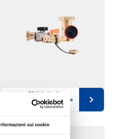
B9 Valvole di
intercettazione a sfera
e rubinetti
Informazioni sui cookie