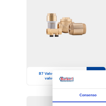
B7 Valvole di ritegno e
valvole di fondo
Consenso