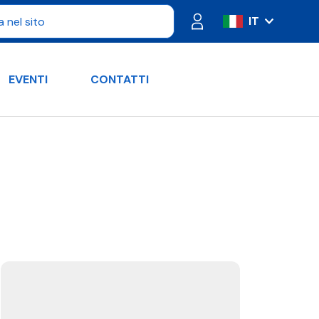
IT
ES
FR
EVENTI
CONTATTI
PT
DE
RU
EN