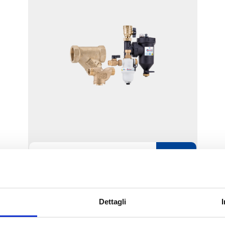
B8 Filtri e defangatori
Dettagli