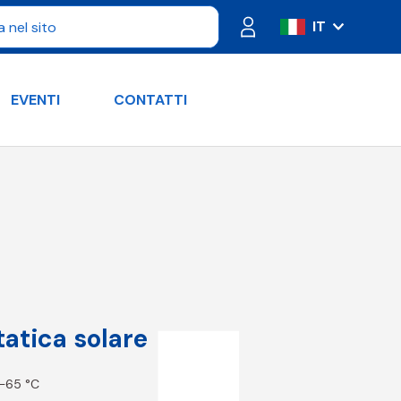
IT
ES
FR
EVENTI
CONTATTI
PT
DE
RU
EN
atica solare
0–65 °C