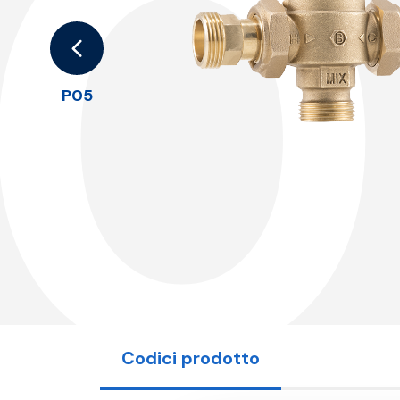
0
P05
Codici prodotto