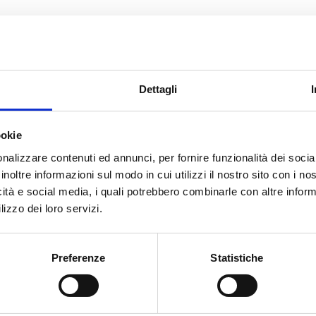
Misura
Dettagli
G 3/4 M
1
20
G 1 M
1
20
ookie
nalizzare contenuti ed annunci, per fornire funzionalità dei socia
inoltre informazioni sul modo in cui utilizzi il nostro sito con i n
icità e social media, i quali potrebbero combinarle con altre inform
lizzo dei loro servizi.
Hai bisogno di aiuto?
Preferenze
Statistiche