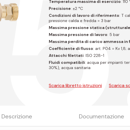
5
Temperatura massima di esercizio
: 110
Precisione
: ±2 °C
Condizioni di lavoro di riferimento
: T c
pressione calda e fredda = 3 bar
Massima pressione statica (strutturale
Massima pressione di lavoro
: 5 bar
Massima perdita di carico ammessa in
Coefficiente di flusso
: art. P04 = Kv 1,8; 
Attacchi filettati
: ISO 228-1
Fluidi compatibili
: acqua per impianti ter
30%), acqua sanitaria
Scarica libretto istruzioni
Scarica s
Descrizione
Documentazione