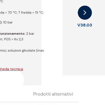
.
 °C
alda = 70 °C; T fredda = 15 °C;
)
: 10 bar
V38.03
 funzionamento
: 2 bar
art. P05 = Kv 2,3
mici, soluzioni glicolate (max
cheda tecnica
Prodotti alternativi