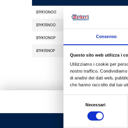
B1YK10N00
10
5
B1YK15N00
10
5
Consenso
B1YK10N0P
10
5
B1YK15N0P
10
5
Questo sito web utilizza i c
Utilizziamo i cookie per perso
nostro traffico. Condividiamo 
di analisi dei dati web, pubbl
che hanno raccolto dal tuo uti
Selezione
Necessari
del
consenso