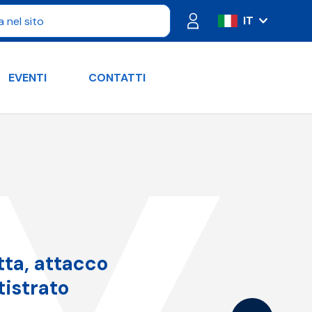
IT
ES
FR
EVENTI
CONTATTI
PT
DE
RU
EN
tta, attacco
tistrato