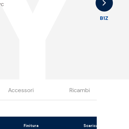
Y
 °C
B1Z
Accessori
Ricambi
Finitura
Scarica il file 3D