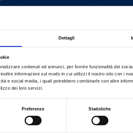
0
G 3/8 M
G 1/2 EK
0
G 1/2 M
G 1/2 EK
Dettagli
0
G 3/8 M
G 1/2 EK
0
G 1/2 M
G 1/2 EK
ookie
nalizzare contenuti ed annunci, per fornire funzionalità dei socia
inoltre informazioni sul modo in cui utilizzi il nostro sito con i n
icità e social media, i quali potrebbero combinarle con altre inform
lizzo dei loro servizi.
Hai bisogno di aiuto?
Preferenze
Statistiche