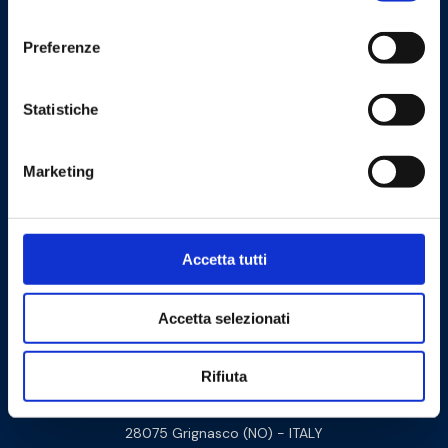
consenso
Preferenze
Statistiche
Cookie Policy
Privacy Policy
Marketing
Contattaci
Accetta tutti
Barberi Rubinetterie Industriali S.r.l. a socio unico
Cod. Fisc. e P. IVA: 00252070024
Accetta selezionati
Via Monte Fenera, 7 - 13018 Valduggia (VC) - ITALY
Rifiuta
Sede logistica:
Via Arturo Biella 15
28075 Grignasco (NO) - ITALY