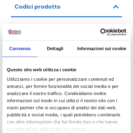
Codici prodotto
Codice articolo
Misura
Consenso
Dettagli
Informazioni sui cookie
16B025N001
G 3/4 M - 
Questo sito web utilizza i cookie
Utilizziamo i cookie per personalizzare contenuti ed
annunci, per fornire funzionalità dei social media e per
Descrizione
analizzare il nostro traffico. Condividiamo inoltre
informazioni sul modo in cui utilizzi il nostro sito con i
nostri partner che si occupano di analisi dei dati web,
Documentazione
pubblicità e social media, i quali potrebbero combinarle
con altre informazioni che hai fornito loro o che hanno
raccolto dal tuo utilizzo dei loro servizi.