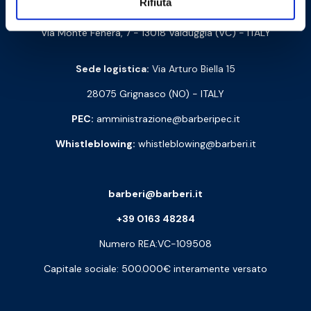
Rifiuta
Cod. Fisc. e P. IVA: 00252070024
Via Monte Fenera, 7 - 13018 Valduggia (VC) - ITALY
Sede logistica:
Via Arturo Biella 15
28075 Grignasco (NO) - ITALY
PEC:
amministrazione@barberipec.it
Whistleblowing:
whistleblowing@barberi.it
barberi@barberi.it
+39 0163 48284
Numero REA:VC-109508
Capitale sociale: 500.000€ interamente versato