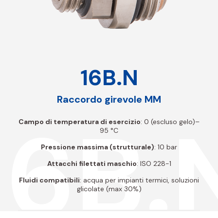
16B.N
Raccordo girevole MM
16B.
Campo di temperatura di esercizio
: 0 (escluso gelo)–
95 °C
Pressione massima (strutturale)
: 10 bar
Attacchi filettati maschio
: ISO 228-1
Fluidi compatibili
: acqua per impianti termici, soluzioni
glicolate (max 30%)