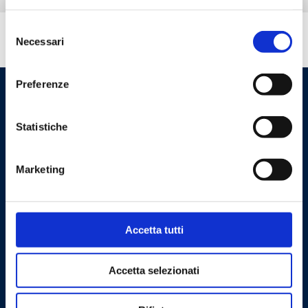
Selezione
Hai bisogno di aiuto?
Necessari
del
consenso
Preferenze
Statistiche
Marketing
Cookie Policy
Privacy Policy
Accetta tutti
Contattaci
Accetta selezionati
Barberi Rubinetterie Industriali S.r.l. a socio unico