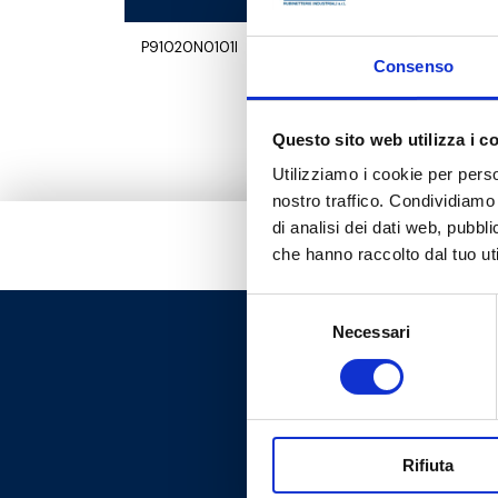
P91020N0101I
G 3/4 F - 
Consenso
Questo sito web utilizza i c
Utilizziamo i cookie per perso
nostro traffico. Condividiamo 
di analisi dei dati web, pubbl
che hanno raccolto dal tuo uti
Selezione
Necessari
del
consenso
Rifiuta