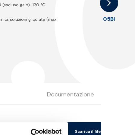
.
0 (escluso gelo)–120 °C
05BI
mici, soluzioni glicolate (max
Documentazione
ore manopola
Scarica il file 3D