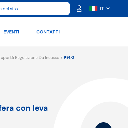
IT
ES
FR
EVENTI
CONTATTI
PT
DE
RU
ruppi Di Regolazione Da Incasso
P91.0
EN
fera con leva