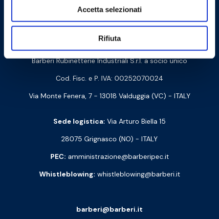
Cookie Policy
Privacy Policy
Accetta selezionati
Rifiuta
Contattaci
Barberi Rubinetterie Industriali S.r.l. a socio unico
Cod. Fisc. e P. IVA: 00252070024
Via Monte Fenera, 7 - 13018 Valduggia (VC) - ITALY
Sede logistica:
Via Arturo Biella 15
28075 Grignasco (NO) - ITALY
PEC:
amministrazione@barberipec.it
Whistleblowing:
whistleblowing@barberi.it
barberi@barberi.it