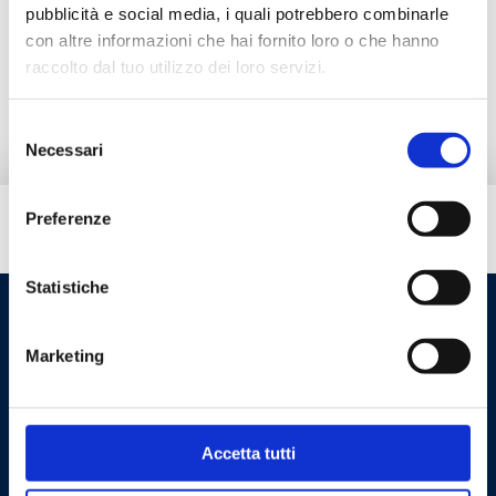
Documentazione
pubblicità e social media, i quali potrebbero combinarle
con altre informazioni che hai fornito loro o che hanno
raccolto dal tuo utilizzo dei loro servizi.
Ricambi
Selezione
Necessari
del
consenso
Preferenze
Hai bisogno di aiuto?
Statistiche
Marketing
Accetta tutti