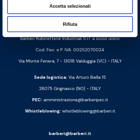
Cookie Policy
Privacy Policy
Accetta selezionati
Rifiuta
Contattaci
Barberi Rubinetterie Industriali S.r.l. a socio unico
Cod. Fisc. e P. IVA: 00252070024
Via Monte Fenera, 7 - 13018 Valduggia (VC) - ITALY
Sede logistica:
Via Arturo Biella 15
28075 Grignasco (NO) - ITALY
PEC:
amministrazione@barberipec.it
Whistleblowing:
whistleblowing@barberi.it
barberi@barberi.it