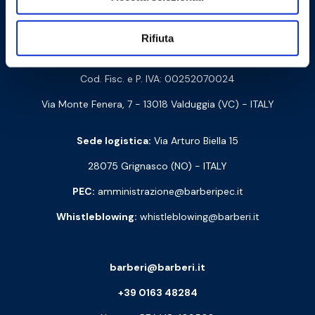
Contattaci
Rifiuta
Barberi Rubinetterie Industriali S.r.l. a socio unico
Cod. Fisc. e P. IVA: 00252070024
Via Monte Fenera, 7 - 13018 Valduggia (VC) - ITALY
Sede logistica:
Via Arturo Biella 15
28075 Grignasco (NO) - ITALY
PEC:
amministrazione@barberipec.it
Whistleblowing:
whistleblowing@barberi.it
barberi@barberi.it
+39 0163 48284