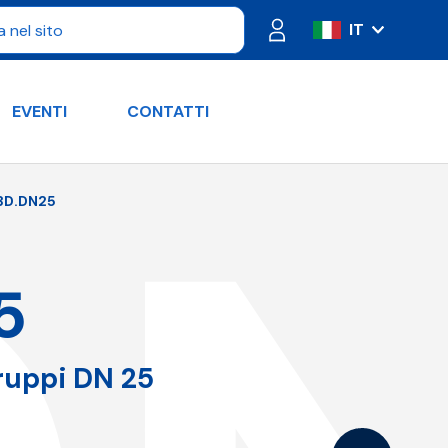
IT
ES
FR
EVENTI
CONTATTI
PT
DE
RU
3D.DN25
EN
5
ruppi DN 25