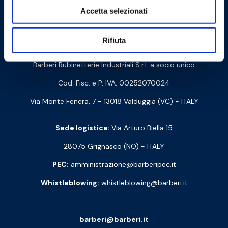
Cookie Policy
Privacy Policy
Accetta selezionati
Rifiuta
Contattaci
Barberi Rubinetterie Industriali S.r.l. a socio unico
Cod. Fisc. e P. IVA: 00252070024
Via Monte Fenera, 7 - 13018 Valduggia (VC) - ITALY
Sede logistica:
Via Arturo Biella 15
28075 Grignasco (NO) - ITALY
PEC:
amministrazione@barberipec.it
Whistleblowing:
whistleblowing@barberi.it
barberi@barberi.it