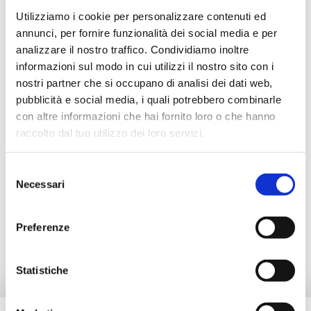
Utilizziamo i cookie per personalizzare contenuti ed
V14M3200C1
G 1 1/2 M - G 1 1/2 RN 
annunci, per fornire funzionalità dei social media e per
analizzare il nostro traffico. Condividiamo inoltre
V14M3200D1
G 1 1/2 M - G 1 1/2 RN 
informazioni sul modo in cui utilizzi il nostro sito con i
nostri partner che si occupano di analisi dei dati web,
pubblicità e social media, i quali potrebbero combinarle
con altre informazioni che hai fornito loro o che hanno
Descrizione
raccolto dal tuo utilizzo dei loro servizi.
Selezione
Documentazione
Necessari
del
consenso
Preferenze
Prodotti alternativi
Statistiche