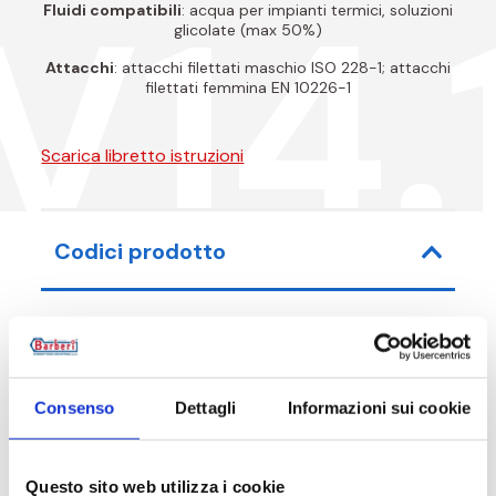
V14.
Fluidi compatibili
: acqua per impianti termici, soluzioni
glicolate (max 50%)
Attacchi
: attacchi filettati maschio ISO 228-1; attacchi
filettati femmina EN 10226-1
Scarica libretto istruzioni
Codici prodotto
Codice articolo
Misura
Consenso
Dettagli
Informazioni sui cookie
V14M3200A1
G 1 1/2 M - G 1 1/2 RN 
V14M3200B1
G 1 1/2 M - G 1 1/2 RN 
Questo sito web utilizza i cookie