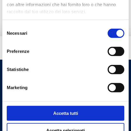
con altre informazioni che hai fornito loro o che hanno
Documentazione
raccolto dal tuo utilizzo dei loro servizi.
Selezione
Necessari
del
consenso
Hai bisogno di aiuto?
Preferenze
Statistiche
Marketing
Accetta tutti
Cookie Policy
Privacy Policy
Accetta selezionati