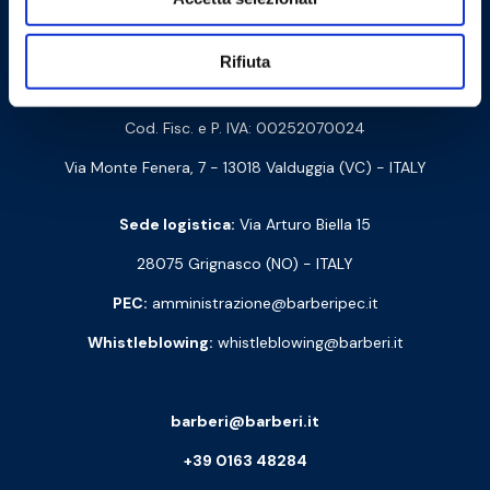
Contattaci
Rifiuta
Barberi Rubinetterie Industriali S.r.l. a socio unico
Cod. Fisc. e P. IVA: 00252070024
Via Monte Fenera, 7 - 13018 Valduggia (VC) - ITALY
Sede logistica:
Via Arturo Biella 15
28075 Grignasco (NO) - ITALY
PEC:
amministrazione@barberipec.it
Whistleblowing:
whistleblowing@barberi.it
barberi@barberi.it
+39 0163 48284