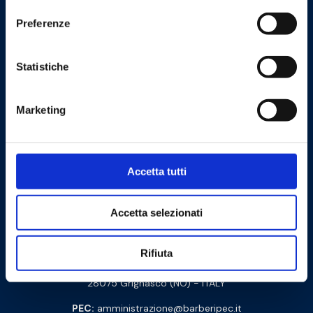
Preferenze
Statistiche
Cookie Policy
Privacy Policy
Marketing
Contattaci
Barberi Rubinetterie Industriali S.r.l. a socio unico
Accetta tutti
Cod. Fisc. e P. IVA: 00252070024
Accetta selezionati
Via Monte Fenera, 7 - 13018 Valduggia (VC) - ITALY
Rifiuta
Sede logistica:
Via Arturo Biella 15
28075 Grignasco (NO) - ITALY
PEC:
amministrazione@barberipec.it