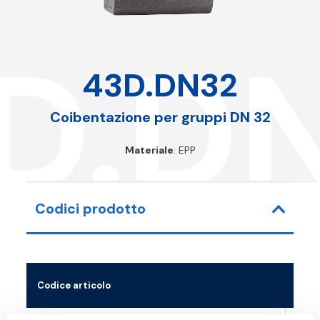
D.D
43D.DN32
Coibentazione per gruppi DN 32
Materiale
: EPP
Codici prodotto
Codice articolo
Misu