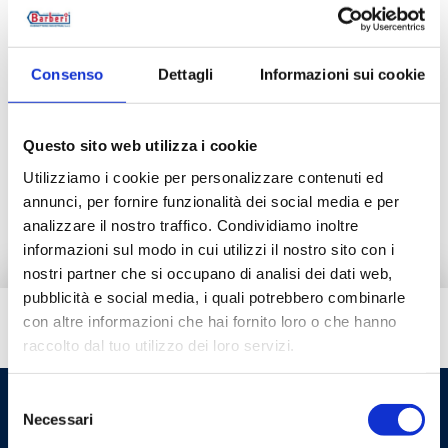
43D032000
247-
Consenso
Dettagli
Informazioni sui cookie
Descrizione
Questo sito web utilizza i cookie
Utilizziamo i cookie per personalizzare contenuti ed
Documentazione
annunci, per fornire funzionalità dei social media e per
analizzare il nostro traffico. Condividiamo inoltre
informazioni sul modo in cui utilizzi il nostro sito con i
nostri partner che si occupano di analisi dei dati web,
pubblicità e social media, i quali potrebbero combinarle
con altre informazioni che hai fornito loro o che hanno
Hai bisogno di aiuto?
raccolto dal tuo utilizzo dei loro servizi.
Selezione
Necessari
del
consenso