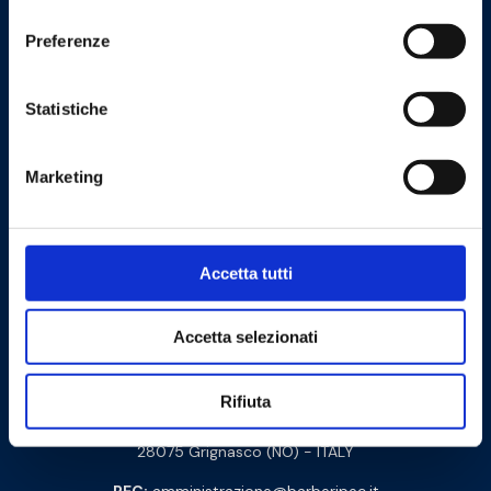
consenso
Preferenze
Statistiche
Cookie Policy
Privacy Policy
Marketing
Contattaci
Accetta tutti
Barberi Rubinetterie Industriali S.r.l. a socio unico
Cod. Fisc. e P. IVA: 00252070024
Accetta selezionati
Via Monte Fenera, 7 - 13018 Valduggia (VC) - ITALY
Rifiuta
Sede logistica:
Via Arturo Biella 15
28075 Grignasco (NO) - ITALY