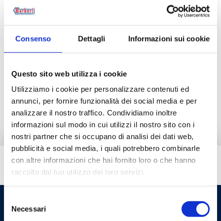
14D100010
4 mm
Consenso
Dettagli
Informazioni sui cookie
Descrizione
Questo sito web utilizza i cookie
Utilizziamo i cookie per personalizzare contenuti ed
Documentazione
annunci, per fornire funzionalità dei social media e per
analizzare il nostro traffico. Condividiamo inoltre
informazioni sul modo in cui utilizzi il nostro sito con i
nostri partner che si occupano di analisi dei dati web,
pubblicità e social media, i quali potrebbero combinarle
con altre informazioni che hai fornito loro o che hanno
Hai bisogno di aiuto?
raccolto dal tuo utilizzo dei loro servizi.
Selezione
Necessari
del