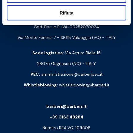
Contattaci
Rifiuta
Barberi Rubinetterie Industriali S.r.l. a socio unico
Cod. Fisc. e P. IVA: 00252070024
Via Monte Fenera, 7 - 13018 Valduggia (VC) - ITALY
Sede logistica:
Via Arturo Biella 15
28075 Grignasco (NO) - ITALY
PEC:
amministrazione@barberipec.it
Whistleblowing:
whistleblowing@barberi.it
barberi@barberi.it
+39 0163 48284
Numero REA:VC-109508