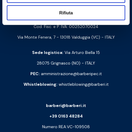
Contattaci
Rifiuta
Barberi Rubinetterie Industriali S.r.l. a socio unico
Cod. Fisc. e P. IVA: 00252070024
Via Monte Fenera, 7 - 13018 Valduggia (VC) - ITALY
Sede logistica:
Via Arturo Biella 15
28075 Grignasco (NO) - ITALY
PEC:
amministrazione@barberipec.it
Whistleblowing:
whistleblowing@barberi.it
barberi@barberi.it
+39 0163 48284
Numero REA:VC-109508