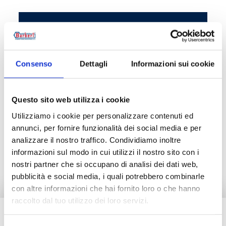
Codice articolo
Misu
P32015000
G 1/
Consenso
Dettagli
Informazioni sui cookie
Questo sito web utilizza i cookie
Descrizione
Utilizziamo i cookie per personalizzare contenuti ed
annunci, per fornire funzionalità dei social media e per
analizzare il nostro traffico. Condividiamo inoltre
Documentazione
informazioni sul modo in cui utilizzi il nostro sito con i
nostri partner che si occupano di analisi dei dati web,
pubblicità e social media, i quali potrebbero combinarle
con altre informazioni che hai fornito loro o che hanno
raccolto dal tuo utilizzo dei loro servizi.
Hai bisogno di aiuto?