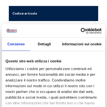
Codice articolo
Misu
P60008N002
G 1/4
P60010N002
G 3/
Consenso
Dettagli
Informazioni sui cookie
Questo sito web utilizza i cookie
Descrizione
Utilizziamo i cookie per personalizzare contenuti ed
annunci, per fornire funzionalità dei social media e per
analizzare il nostro traffico. Condividiamo inoltre
Documentazione
informazioni sul modo in cui utilizzi il nostro sito con i
nostri partner che si occupano di analisi dei dati web,
pubblicità e social media, i quali potrebbero combinarle
Prodotti alternativi
con altre informazioni che hai fornito loro o che hanno