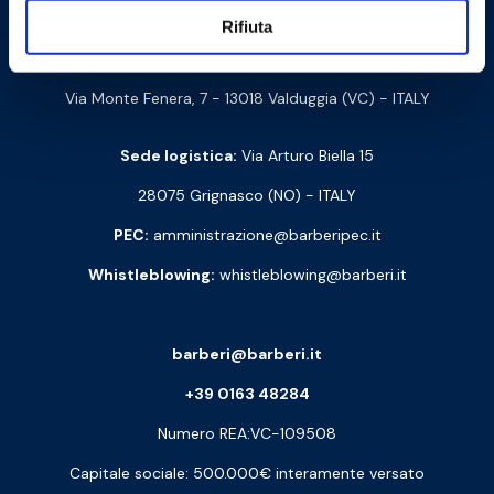
Barberi Rubinetterie Industriali S.r.l. a socio unico
Rifiuta
Cod. Fisc. e P. IVA: 00252070024
Via Monte Fenera, 7 - 13018 Valduggia (VC) - ITALY
Sede logistica:
Via Arturo Biella 15
28075 Grignasco (NO) - ITALY
PEC:
amministrazione@barberipec.it
Whistleblowing:
whistleblowing@barberi.it
barberi@barberi.it
+39 0163 48284
Numero REA:VC-109508
Capitale sociale: 500.000€ interamente versato