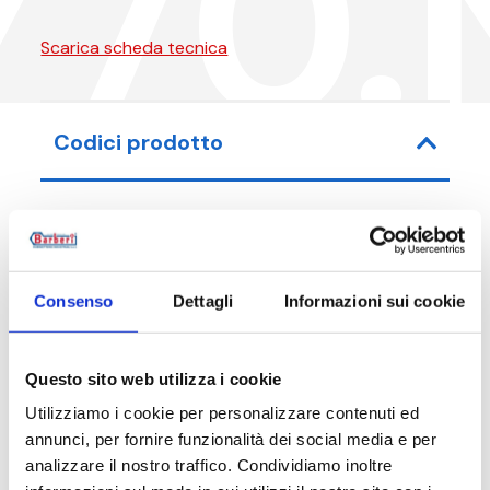
Y70.
Scarica scheda tecnica
Codici prodotto
Codice articolo
Misura
Consenso
Dettagli
Informazioni sui cookie
Y70010N00
G 3/8 M - G
Y70015N00
G 1/2 M - G 
Questo sito web utilizza i cookie
Utilizziamo i cookie per personalizzare contenuti ed
annunci, per fornire funzionalità dei social media e per
analizzare il nostro traffico. Condividiamo inoltre