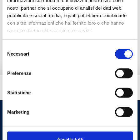
informazioni sul modo in cui utilizzi il nostro sito con i
Descrizione
nostri partner che si occupano di analisi dei dati web,
pubblicità e social media, i quali potrebbero combinarle
Documentazione
con altre informazioni che hai fornito loro o che hanno
raccolto dal tuo utilizzo dei loro servizi.
Accessori
Selezione
Necessari
del
consenso
Preferenze
Hai bisogno di aiuto?
Statistiche
Marketing
Accetta tutti