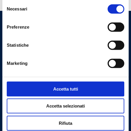
Selezione
Necessari
del
consenso
Preferenze
Statistiche
Marketing
Cookie Policy
Privacy Policy
Accetta tutti
Contattaci
Barberi Rubinetterie Industriali S.r.l. a socio unico
Accetta selezionati
Cod. Fisc. e P. IVA: 00252070024
Rifiuta
Via Monte Fenera, 7 - 13018 Valduggia (VC) - ITALY