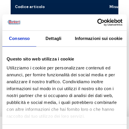
Codice articolo
Misura
57D0000001
per G 3/4 F,
57D0000002
per G 1 1/4 
Consenso
Dettagli
Informazioni sui cookie
Questo sito web utilizza i cookie
Utilizziamo i cookie per personalizzare contenuti ed
Descrizione
annunci, per fornire funzionalità dei social media e per
analizzare il nostro traffico. Condividiamo inoltre
Documentazione
informazioni sul modo in cui utilizzi il nostro sito con i
nostri partner che si occupano di analisi dei dati web,
pubblicità e social media, i quali potrebbero combinarle
con altre informazioni che hai fornito loro o che hanno
raccolto dal tuo utilizzo dei loro servizi.
Hai bisogno di aiuto?