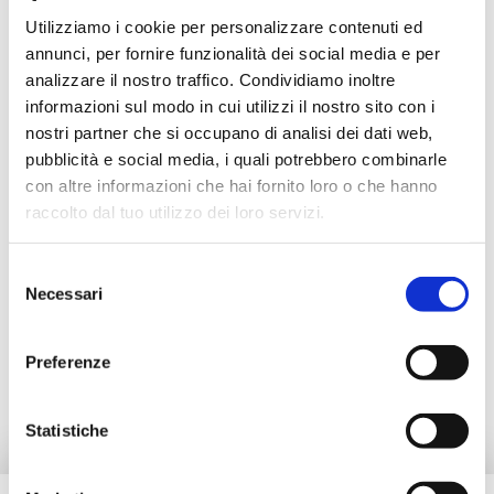
Utilizziamo i cookie per personalizzare contenuti ed
V72P20020
G 3/4 M - G 3/4 RN - G 3/4
annunci, per fornire funzionalità dei social media e per
analizzare il nostro traffico. Condividiamo inoltre
V72P20030
G 3/4 M - G 3/4 RN - G 3/4
informazioni sul modo in cui utilizzi il nostro sito con i
nostri partner che si occupano di analisi dei dati web,
pubblicità e social media, i quali potrebbero combinarle
con altre informazioni che hai fornito loro o che hanno
raccolto dal tuo utilizzo dei loro servizi.
Descrizione
Selezione
Documentazione
Necessari
del
consenso
Preferenze
Prodotti alternativi
Statistiche