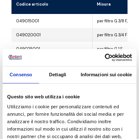
Codice articolo
Misura
049015001
per filtro G 3/8 F, G 1/2
049020001
per filtro G 3/4 F
049025001
per filtro G 1 F
049032001
per filtro G 1 1/4 F
Consenso
Dettagli
Informazioni sui cookie
049040001
per filtro G 1 1/2 F
049050001
per filtro G 2 F
Questo sito web utilizza i cookie
049065001
per filtro G 2 1/2 F
Utilizziamo i cookie per personalizzare contenuti ed
annunci, per fornire funzionalità dei social media e per
analizzare il nostro traffico. Condividiamo inoltre
informazioni sul modo in cui utilizzi il nostro sito con i
nostri partner che si occupano di analisi dei dati web,