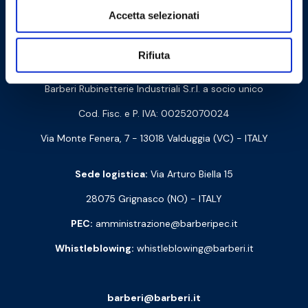
Cookie Policy
Privacy Policy
Accetta selezionati
Rifiuta
Contattaci
Barberi Rubinetterie Industriali S.r.l. a socio unico
Cod. Fisc. e P. IVA: 00252070024
Via Monte Fenera, 7 - 13018 Valduggia (VC) - ITALY
Sede logistica:
Via Arturo Biella 15
28075 Grignasco (NO) - ITALY
PEC:
amministrazione@barberipec.it
Whistleblowing:
whistleblowing@barberi.it
barberi@barberi.it