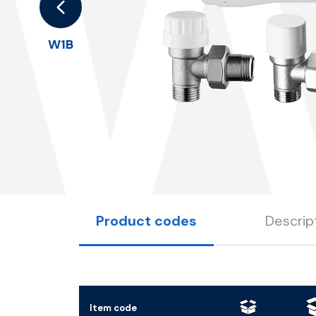
W
W1B
Product codes
Descrip
Item code