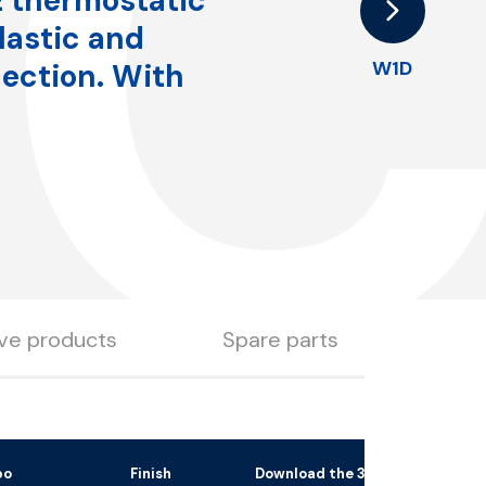
1
E thermostatic
lastic and
W1D
nection. With
ive products
Spare parts
bo
Finish
Download the 3D file