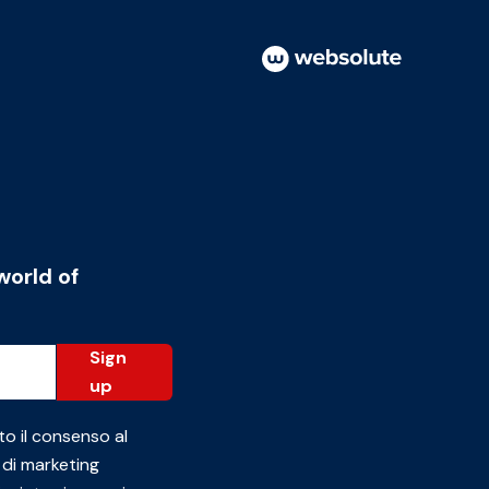
world of
Sign
up
to il consenso al
 di marketing