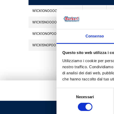
W1CK10N0000
1
15
W1CK15N0000
1
15
W1CK10N0P00
1
15
Consenso
W1CK15N0P00
1
15
Questo sito web utilizza i c
Utilizziamo i cookie per perso
nostro traffico. Condividiamo 
di analisi dei dati web, pubbl
che hanno raccolto dal tuo uti
Selezione
Necessari
del
consenso