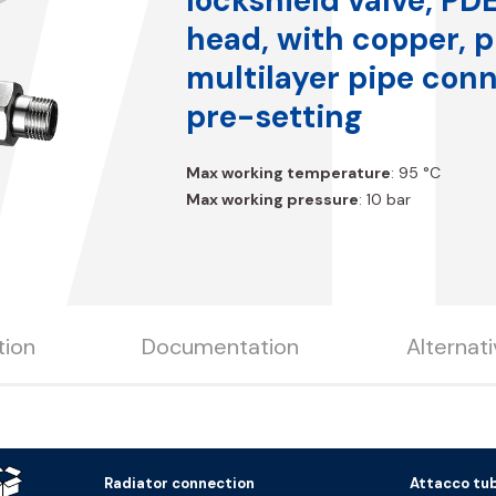
lockshield valve, PD
head, with copper, p
multilayer pipe con
pre-setting
Max working temperature
: 95 °C
Max working pressure
: 10 bar
tion
Documentation
Alternat
Radiator connection
Attacco tu