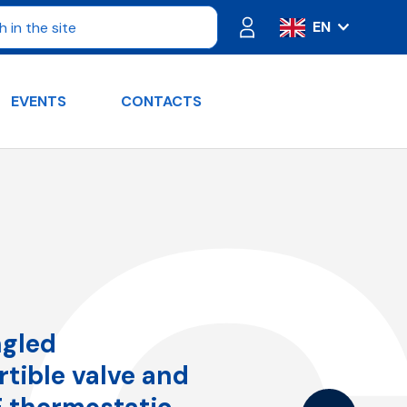
EN
IT
ES
EVENTS
CONTACTS
FR
PT
DE
RU
ngled
tible valve and