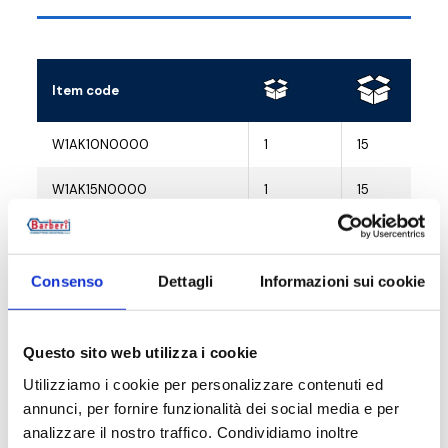
Item code
W1AK10N0000
1
15
W1AK15N0000
1
15
W1AK10N0P00
1
15
W1AK15N0P00
1
15
Consenso
Dettagli
Informazioni sui cookie
Questo sito web utilizza i cookie
Utilizziamo i cookie per personalizzare contenuti ed
Description
annunci, per fornire funzionalità dei social media e per
analizzare il nostro traffico. Condividiamo inoltre