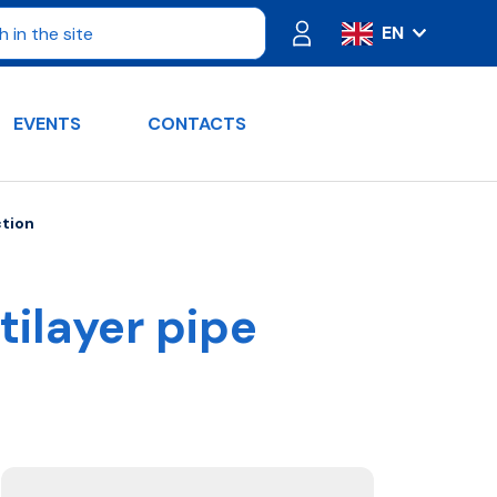
EN
IT
ES
EVENTS
CONTACTS
FR
PT
DE
ction
RU
tilayer pipe