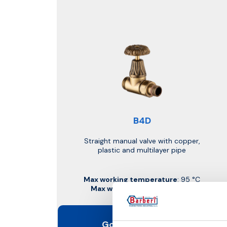
B4D
Straight manual valve with copper,
plastic and multilayer pipe
Max working temperature
: 95 °C
Max working pressure
: 10 bar
Go to the product