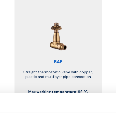
B4F
Straight thermostatic valve with copper,
plastic and multilayer pipe connection
Max working temperature
: 95 °C
Max working pressure
: 10 bar
Go to the product