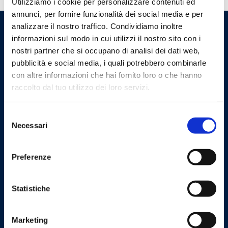
Utilizziamo i cookie per personalizzare contenuti ed
annunci, per fornire funzionalità dei social media e per
analizzare il nostro traffico. Condividiamo inoltre
informazioni sul modo in cui utilizzi il nostro sito con i
nostri partner che si occupano di analisi dei dati web,
pubblicità e social media, i quali potrebbero combinarle
con altre informazioni che hai fornito loro o che hanno
raccolto dal tuo utilizzo dei loro servizi.
Selezione
Cookie Policy
Privacy Policy
Necessari
del
consenso
Contact us
Preferenze
Barberi Rubinetterie Industriali S.r.l. a socio unico
Statistiche
Cod. Fisc. e P. IVA: 00252070024
Via Monte Fenera, 7 - 13018 Valduggia (VC) - ITALY
Marketing