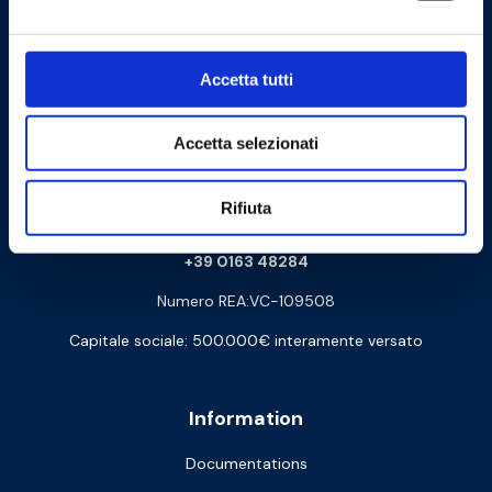
Logistics:
Via Arturo Biella 15
28075 Grignasco (NO) - ITALY
Accetta tutti
PEC:
amministrazione@barberipec.it
Whistleblowing:
whistleblowing@barberi.it
Accetta selezionati
Rifiuta
barberi@barberi.it
+39 0163 48284
Numero REA:VC-109508
Capitale sociale: 500.000€ interamente versato
Information
Documentations