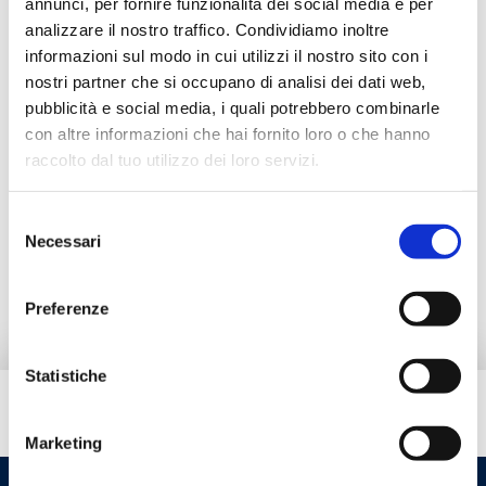
annunci, per fornire funzionalità dei social media e per
analizzare il nostro traffico. Condividiamo inoltre
Working temperature range
: 0–110 °C
informazioni sul modo in cui utilizzi il nostro sito con i
Obturator rotation torque
: <5 N·m
nostri partner che si occupano di analisi dei dati web,
Rotation angle
: 90°
pubblicità e social media, i quali potrebbero combinarle
Leakage
: <0,1%
Suitable fluids
: water for heating systems,
con altre informazioni che hai fornito loro o che hanno
glycol solutions (max 50%)
raccolto dal tuo utilizzo dei loro servizi.
Max working pressure
: 10 bar
Selezione
Necessari
Go to the product
del
consenso
Preferenze
Statistiche
Do you need help?
Marketing