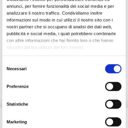
Valvola miscelatrice bivalente
annunci, per fornire funzionalità dei social media e per
analizzare il nostro traffico. Condividiamo inoltre
Campo di temperatura di esercizio
: 0–110
informazioni sul modo in cui utilizzi il nostro sito con i
°C
nostri partner che si occupano di analisi dei dati web,
Coppia di rotazione otturatore
: <5 N·m
pubblicità e social media, i quali potrebbero combinarle
Angolo di rotazione
: 90°
Trafilamento
: <0,1%
con altre informazioni che hai fornito loro o che hanno
Fluidi compatibili
: acqua per impianti
raccolto dal tuo utilizzo dei loro servizi.
termici, soluzioni glicolate (max 50%)
Pressione massima di esercizio
: 10 bar
Selezione
Necessari
del
Vai al prodotto
consenso
Preferenze
Statistiche
Hai bisogno di aiuto?
Marketing