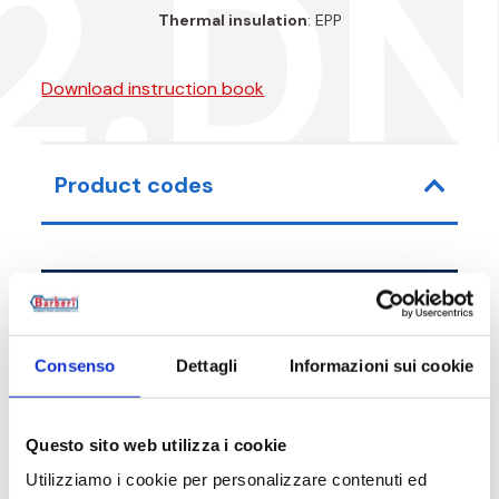
2.D
Thermal insulation
: EPP
Download instruction book
Product codes
Item code
Size
Consenso
Dettagli
Informazioni sui cookie
P72025002
G 1 M - G 1 RN
P72025003
G 1 M - G 1 RN
Questo sito web utilizza i cookie
Utilizziamo i cookie per personalizzare contenuti ed