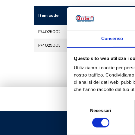
Item code
Size
P74025002
G 1 M - G 1 RN
Consenso
P74025003
G 1 M - G 1 RN
Questo sito web utilizza i c
Utilizziamo i cookie per perso
nostro traffico. Condividiamo 
di analisi dei dati web, pubbl
che hanno raccolto dal tuo uti
Selezione
Necessari
del
consenso