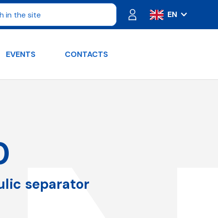
EN
IT
ES
EVENTS
CONTACTS
FR
PT
DE
RU
0
ulic separator