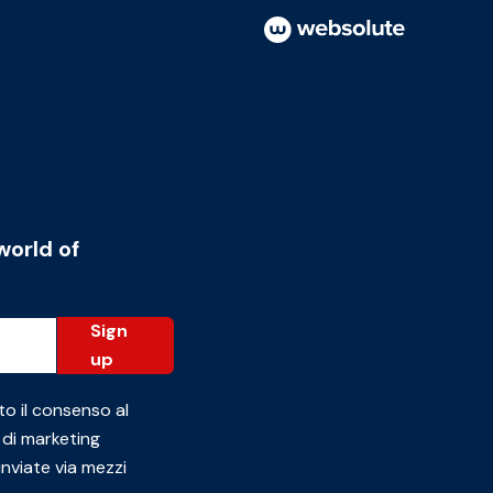
world of
Sign
up
to il consenso al
 di marketing
inviate via mezzi