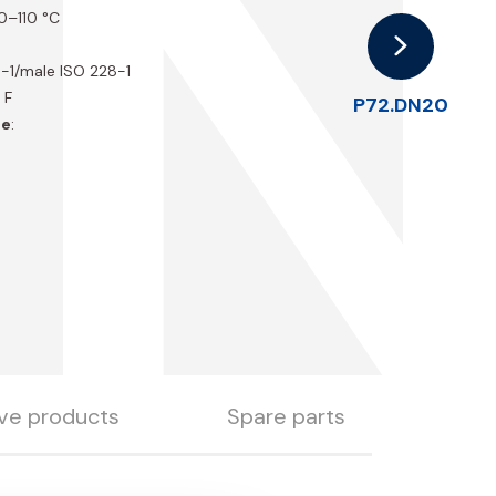
D
 0–110 °C
6-1/male ISO 228-1
 F
P72.DN20
ce
:
ive products
Spare parts