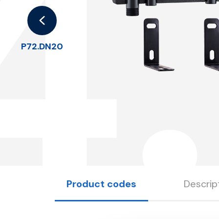
4
P72.DN20
Product codes
Descrip