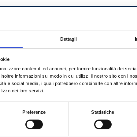
m3/h
Nr. of z
1
3
2
Dettagli
1
3
3
ookie
nalizzare contenuti ed annunci, per fornire funzionalità dei socia
inoltre informazioni sul modo in cui utilizzi il nostro sito con i n
icità e social media, i quali potrebbero combinarle con altre inform
lizzo dei loro servizi.
Do you need help?
Preferenze
Statistiche