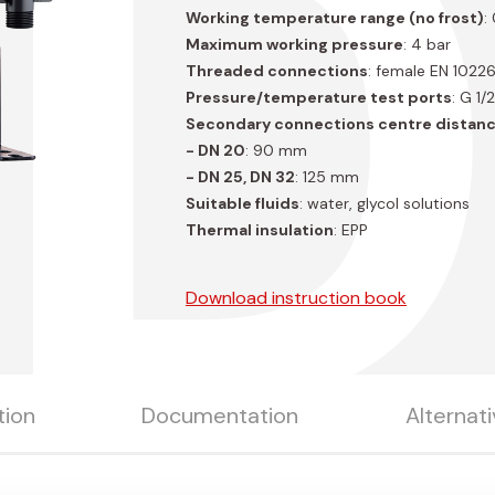
.
Working temperature range (no frost)
:
Maximum working pressure
: 4 bar
Threaded connections
: female EN 1022
Pressure/temperature test ports
: G 1/2
Secondary connections centre distan
- DN 20
: 90 mm
- DN 25, DN 32
: 125 mm
Suitable fluids
: water, glycol solutions
Thermal insulation
: EPP
Download instruction book
tion
Documentation
Alternat