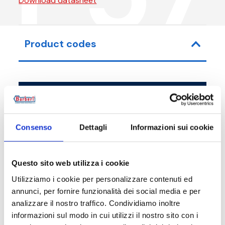
Download datasheet
Product codes
Item code
Size
P57010000
G 3/8 M
Consenso
Dettagli
Informazioni sui cookie
P57015000
G 1/2 M
Questo sito web utilizza i cookie
Utilizziamo i cookie per personalizzare contenuti ed
annunci, per fornire funzionalità dei social media e per
analizzare il nostro traffico. Condividiamo inoltre
Description
informazioni sul modo in cui utilizzi il nostro sito con i