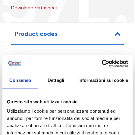
57L
Download datasheet
Product codes
Item code
Size
Consenso
Dettagli
Informazioni sui cookie
P57010N00L
G 3/8 M
P57015N00L
G 1/2 M
Questo sito web utilizza i cookie
Utilizziamo i cookie per personalizzare contenuti ed
annunci, per fornire funzionalità dei social media e per
analizzare il nostro traffico. Condividiamo inoltre
Description
informazioni sul modo in cui utilizzi il nostro sito con i