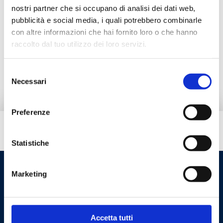
nostri partner che si occupano di analisi dei dati web,
pubblicità e social media, i quali potrebbero combinarle
Documentation
con altre informazioni che hai fornito loro o che hanno
raccolto dal tuo utilizzo dei loro servizi.
Alternative products
Selezione
Necessari
del
consenso
Preferenze
Do you need help?
Statistiche
Marketing
Accetta tutti