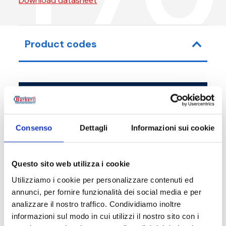
Download datasheet
Product codes
Item code
Size
Y70010000
G 3/8 M - G 3/8 F
Consenso
Dettagli
Informazioni sui cookie
Y70015000
G 1/2 M - G 1/2 F
Questo sito web utilizza i cookie
Utilizziamo i cookie per personalizzare contenuti ed
annunci, per fornire funzionalità dei social media e per
analizzare il nostro traffico. Condividiamo inoltre
Description
informazioni sul modo in cui utilizzi il nostro sito con i