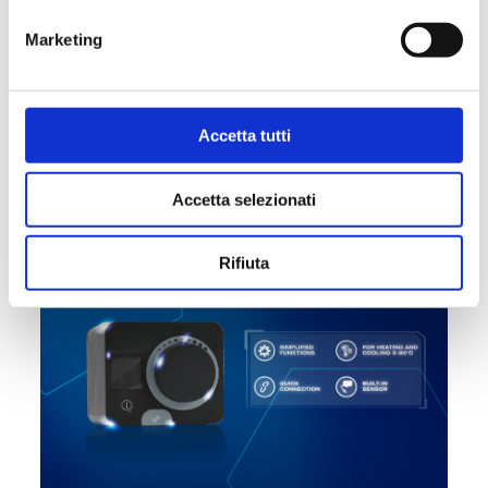
Marketing
AHR Expo Chicago | Booth S10558
#EVENT
Accetta tutti
Accetta selezionati
14/09/2023
Rifiuta