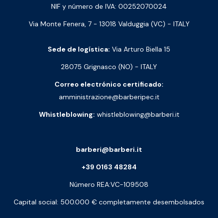
NIF y número de IVA: 00252070024
Via Monte Fenera, 7 - 13018 Valduggia (VC) - ITALY
Sede de logística:
Via Arturo Biella 15
28075 Grignasco (NO) - ITALY
Correo electrónico certificado:
amministrazione@barberipec.it
Whistleblowing:
whistleblowing@barberi.it
barberi@barberi.it
+39 0163 48284
Número REA:VC-109508
Capital social: 500.000 € completamente desembolsados