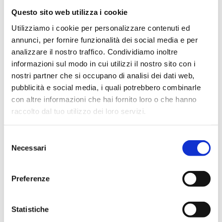
Questo sito web utilizza i cookie
Utilizziamo i cookie per personalizzare contenuti ed
MCE Milan | Pad 4 - Stand D33 E34
annunci, per fornire funzionalità dei social media e per
#EVENT
analizzare il nostro traffico. Condividiamo inoltre
informazioni sul modo in cui utilizzi il nostro sito con i
nostri partner che si occupano di analisi dei dati web,
pubblicità e social media, i quali potrebbero combinarle
con altre informazioni che hai fornito loro o che hanno
raccolto dal tuo utilizzo dei loro servizi.
22/01/2024
Selezione
Necessari
del
consenso
Preferenze
Statistiche