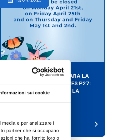
UNA NUEVA VERSIÓN PARA LA
SERIE DE SERVOMOTORES P27:
DISPONIBLE DESDE HOY LA
Informazioni sui cookie
VERSIÓN P27T3
#NEWS
l media e per analizzare il
ostri partner che si occupano
azioni che hai fornito loro o