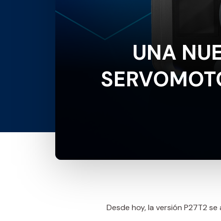
UNA NUE
SERVOMOTO
Desde hoy, la versión P27T2 se 