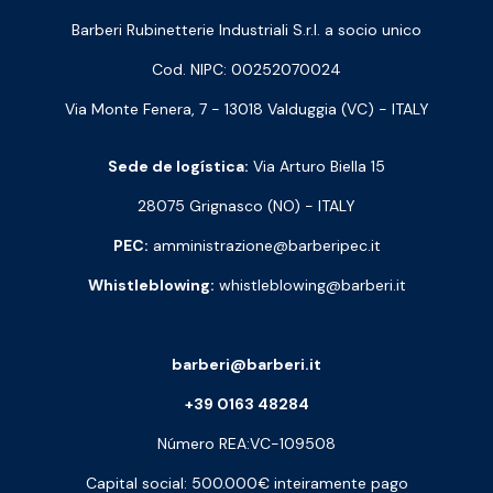
Barberi Rubinetterie Industriali S.r.l. a socio unico
Cod. NIPC: 00252070024
Via Monte Fenera, 7 - 13018 Valduggia (VC) - ITALY
Sede de logística:
Via Arturo Biella 15
28075 Grignasco (NO) - ITALY
PEC:
amministrazione@barberipec.it
Whistleblowing:
whistleblowing@barberi.it
barberi@barberi.it
+39 0163 48284
Número REA:VC-109508
Capital social: 500.000€ inteiramente pago