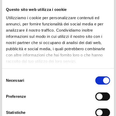
Questo sito web utilizza i cookie
Utilizziamo i cookie per personalizzare contenuti ed
MCE Milan | Pad 4 - Stand D33 E34
annunci, per fornire funzionalità dei social media e per
analizzare il nostro traffico. Condividiamo inoltre
#EVENT
informazioni sul modo in cui utilizzi il nostro sito con i
nostri partner che si occupano di analisi dei dati web,
pubblicità e social media, i quali potrebbero combinarle
con altre informazioni che hai fornito loro o che hanno
raccolto dal tuo utilizzo dei loro servizi.
22/01/2024
Selezione
Necessari
del
consenso
Preferenze
Statistiche