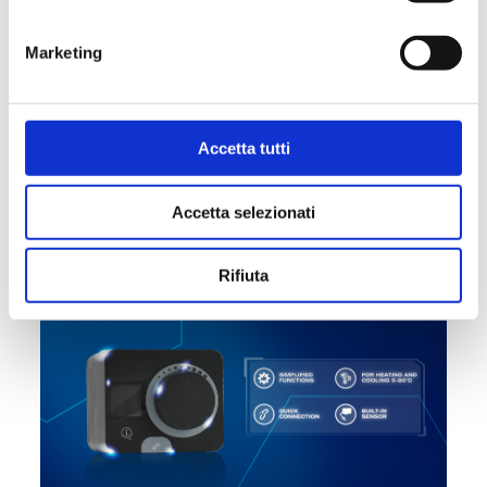
Marketing
AHR Expo Chicago | Booth S10558
#EVENT
Accetta tutti
Accetta selezionati
Rifiuta
14/09/2023